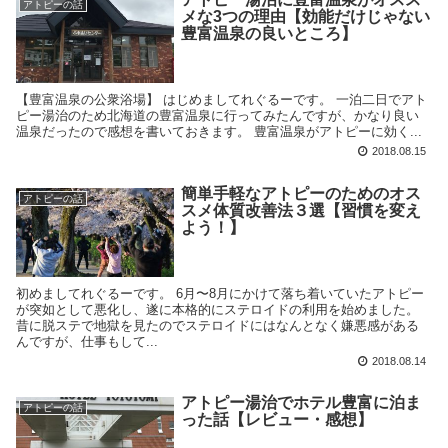
アトピーの話
メな3つの理由【効能だけじゃない
豊富温泉の良いところ】
【豊富温泉の公衆浴場】 はじめましてれぐるーです。 一泊二日でアト
ピー湯治のため北海道の豊富温泉に行ってみたんですが、かなり良い
温泉だったので感想を書いておきます。 豊富温泉がアトピーに効く...
2018.08.15
簡単手軽なアトピーのためのオス
アトピーの話
スメ体質改善法３選【習慣を変え
よう！】
初めましてれぐるーです。 6月〜8月にかけて落ち着いていたアトピー
が突如として悪化し、遂に本格的にステロイドの利用を始めました。
昔に脱ステで地獄を見たのでステロイドにはなんとなく嫌悪感がある
んですが、仕事もして...
2018.08.14
アトピー湯治でホテル豊富に泊ま
アトピーの話
った話【レビュー・感想】