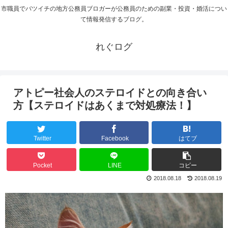
市職員でバツイチの地方公務員ブロガーが公務員のための副業・投資・婚活につい
て情報発信するブログ。
れぐログ
アトピー社会人のステロイドとの向き合い
方【ステロイドはあくまで対処療法！】
Twitter
Facebook
はてブ
Pocket
LINE
コピー
2018.08.18
2018.08.19