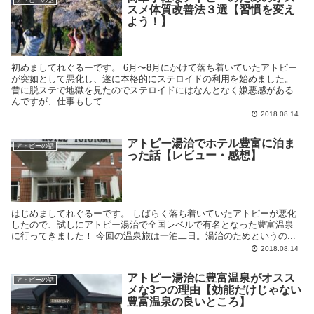
アトピーの話
スメ体質改善法３選【習慣を変え
よう！】
初めましてれぐるーです。 6月〜8月にかけて落ち着いていたアトピー
が突如として悪化し、遂に本格的にステロイドの利用を始めました。
昔に脱ステで地獄を見たのでステロイドにはなんとなく嫌悪感がある
んですが、仕事もして...
2018.08.14
アトピー湯治でホテル豊富に泊ま
アトピーの話
った話【レビュー・感想】
はじめましてれぐるーです。 しばらく落ち着いていたアトピーが悪化
したので、試しにアトピー湯治で全国レベルで有名となった豊富温泉
に行ってきました！ 今回の温泉旅は一泊二日。湯治のためというの...
2018.08.14
アトピー湯治に豊富温泉がオスス
アトピーの話
メな3つの理由【効能だけじゃない
豊富温泉の良いところ】