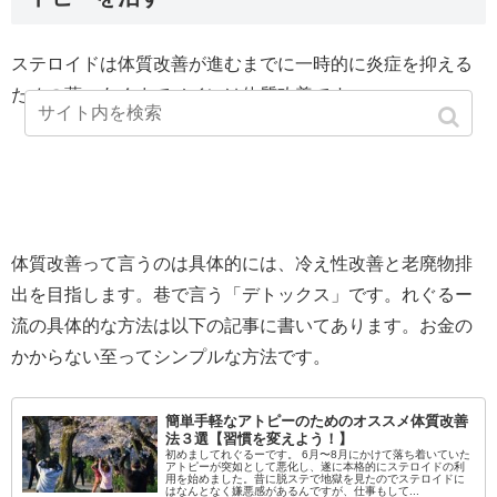
ステロイドは体質改善が進むまでに一時的に炎症を抑える
ための薬。あくまでメインは体質改善です。
体質改善って言うのは具体的には、冷え性改善と老廃物排
出を目指します。巷で言う「デトックス」です。れぐるー
流の具体的な方法は以下の記事に書いてあります。お金の
かからない至ってシンプルな方法です。
簡単手軽なアトピーのためのオススメ体質改善
法３選【習慣を変えよう！】
初めましてれぐるーです。 6月〜8月にかけて落ち着いていた
アトピーが突如として悪化し、遂に本格的にステロイドの利
用を始めました。昔に脱ステで地獄を見たのでステロイドに
はなんとなく嫌悪感があるんですが、仕事もして...