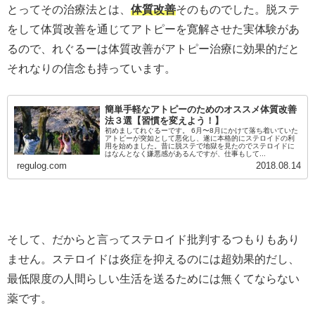
とってその治療法とは、
体質改善
そのものでした。脱ステ
をして体質改善を通じてアトピーを寛解させた実体験があ
るので、れぐるーは体質改善がアトピー治療に効果的だと
それなりの信念も持っています。
簡単手軽なアトピーのためのオススメ体質改善
法３選【習慣を変えよう！】
初めましてれぐるーです。 6月〜8月にかけて落ち着いていた
アトピーが突如として悪化し、遂に本格的にステロイドの利
用を始めました。昔に脱ステで地獄を見たのでステロイドに
はなんとなく嫌悪感があるんですが、仕事もして...
regulog.com
2018.08.14
そして、だからと言ってステロイド批判するつもりもあり
ません。ステロイドは炎症を抑えるのには超効果的だし、
最低限度の人間らしい生活を送るためには無くてならない
薬です。