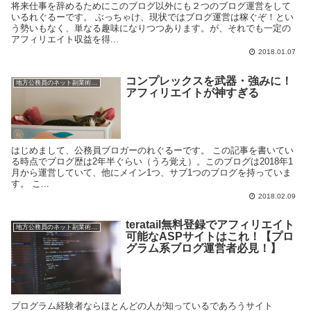
将来仕事を辞めるためにこのブログ以外にも２つのブログ運営をして
いるれぐるーです。 ぶっちゃけ、現状ではブログ運営は稼ぐぞ！とい
う勢いもなく、単なる趣味になりつつあります。が、それでも一定の
アフィリエイト収益を得...
2018.01.07
コンプレックスを武器・強みに！
地方公務員のネット副業術【アフィリエイト】
アフィリエイトが神すぎる
はじめまして、公務員ブロガーのれぐるーです。 この記事を書いてい
る時点でブログ歴は2年半ぐらい（うろ覚え）。このブログは2018年1
月から運営していて、他にメイン1つ、サブ1つのブログを持っていま
す。 こ...
2018.02.09
teratail無料登録でアフィリエイト
地方公務員のネット副業術【アフィリエイト】
可能なASPサイトはこれ！【プロ
グラム系ブログ運営者必見！】
プログラム経験者ならほとんどの人が知っているであろうサイト