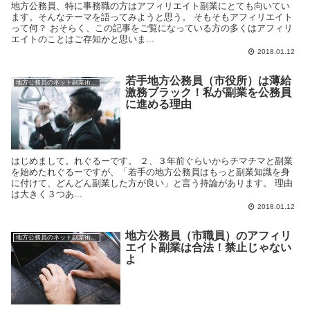
地方公務員、特に事務職の方はアフィリエイト副業にとても向いてい
ます。そんなテーマを語ってみようと思う。 そもそもアフィリエイト
って何？ おそらく、この記事をご覧になっている方の多くはアフィリ
エイトのことはご存知かと思いま...
2018.01.12
若手地方公務員（市役所）は薄給
地方公務員のネット副業術【アフィリエイト】
激務ブラック！私が副業を公務員
に進める理由
はじめまして。れぐるーです。 ２、３年前ぐらいからチマチマと副業
を始めたれぐるーですが、「若手の地方公務員はもっと副業知識を身
に付けて、どんどん副業した方が良い」と言う持論があります。 理由
は大きく３つあ...
2018.01.12
地方公務員（市職員）のアフィリ
地方公務員のネット副業術【アフィリエイト】
エイト副業は合法！禁止じゃない
よ