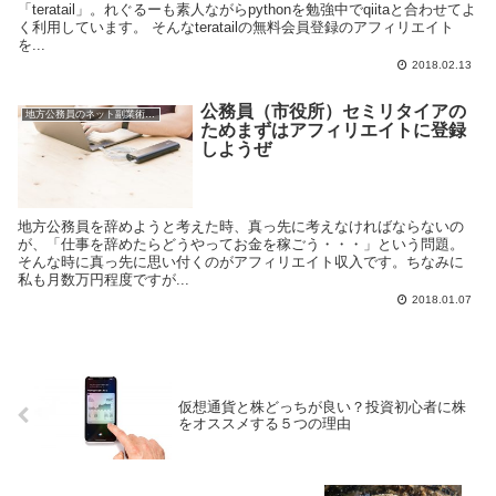
「teratail」。れぐるーも素人ながらpythonを勉強中でqiitaと合わせてよ
く利用しています。 そんなteratailの無料会員登録のアフィリエイト
を...
2018.02.13
公務員（市役所）セミリタイアの
地方公務員のネット副業術【アフィリエイト】
ためまずはアフィリエイトに登録
しようぜ
地方公務員を辞めようと考えた時、真っ先に考えなければならないの
が、「仕事を辞めたらどうやってお金を稼ごう・・・」という問題。
そんな時に真っ先に思い付くのがアフィリエイト収入です。ちなみに
私も月数万円程度ですが...
2018.01.07
仮想通貨と株どっちが良い？投資初心者に株
をオススメする５つの理由