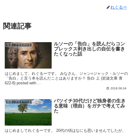
れぐるー
関連記事
ルソーの「告白」を読んだらコン
生活・プライベート
プレックス剥き出しの自伝を書き
たくなった話
はじめまして、れぐるーです。 みなさん、ジャン=ジャック・ルソーの
「告白」と言う本を読んだことはありますか？ 告白 上 (岩波文庫 青
622-8) posted with ...
2018.08.04
バツイチ30代だけど独身者の生き
生活・プライベート
る意味（理由）をガチで考えてみ
た
はじめましてれぐるーです。 20代の頃はなにも思いませんでしたが、