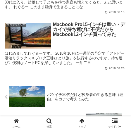
30代に入り、結婚して子どもを持つ家庭も増えてくると、ふと思いま
す。 れぐるー このまま独身で生きることにな...
2018.08.13
Macbook Pro15インチは重い・デ
プログラミング
カイで持ち運びに不便だから
Macbook12インチ買ってみた
はじめましてれぐるーです。 2018年10月に一週間の予定で「アトピー
湯治リラックス＆ブログ三昧ひとり旅」を決行するのですが、持ち運
びに便利なノートPCを探していました。 一泊二日...
2018.08.20
バツイチ30代だけど独身者の生きる意味（理
由）をガチで考えてみた
アトピー湯治でホテル豊富に泊まった話【レ
ビュー・感想】
ホーム
検索
トップ
サイドバー