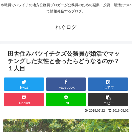
市職員でバツイチの地方公務員ブロガーが公務員のための副業・投資・婚活につい
て情報発信するブログ。
れぐログ
田舎住みバツイチクズ公務員が婚活でマッ
チングした女性と会ったらどうなるのか？
１人目
Twitter
Facebook
はてブ
Pocket
LINE
コピー
2018.07.22
2018.08.02