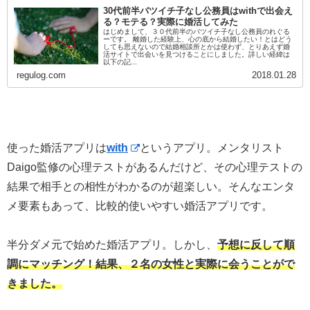
30代前半バツイチ子なし公務員はwithで出会え
る？モテる？実際に婚活してみた
はじめまして、３０代前半のバツイチ子なし公務員のれぐる
ーです。 離婚した経験上、心の底から結婚したい！とはどう
しても思えないので結婚相談所とかは使わず、とりあえず婚
活サイトで出会いを見つけることにしました。詳しい経緯は
以下の記...
regulog.com
2018.01.28
使った婚活アプリは
with
というアプリ。メンタリスト
Daigo監修の心理テストがあるんだけど、その心理テストの
結果で相手との相性がわかるのが超楽しい。そんなエンタ
メ要素もあって、比較的使いやすい婚活アプリです。
半分ダメ元で始めた婚活アプリ。しかし、
予想に反して順
調にマッチング！結果、２名の女性と実際に会うことがで
きました。